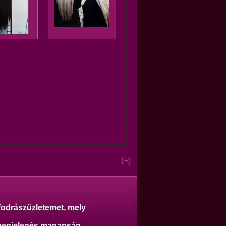
(+)
fodrászüzletemet, mely
 megjelenés manapság