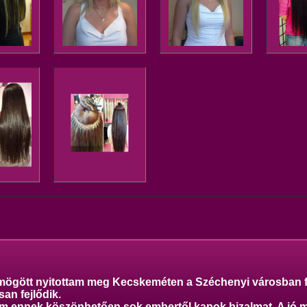
m mögött nyitottam meg Kecskeméten a Széchenyi városban 
an fejlődik.
zem ennek köszönhetően sok embertől kapok bizalmat. A jó