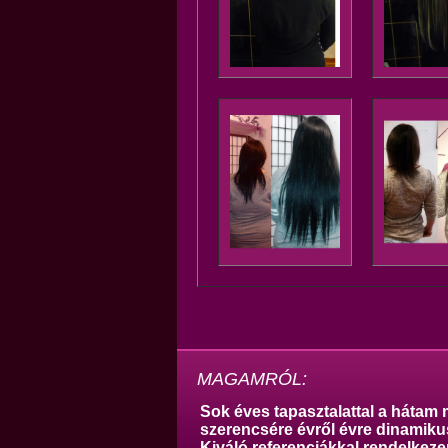
MAGAMRÓL:
Sok éves tapasztalattal a háta
szerencsére évről évre dinamikus
Kiváló referenciákkal rendelke